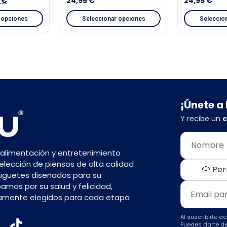
3
€
24,95
€
24,95
€
 opciones
Seleccionar opciones
Seleccio
¡Únete a
Y recibe un
c
 alimentación y entretenimiento
lección de piensos de alta calidad
🐶 Per
juguetes diseñados para su
amos por su salud y felicidad,
amente elegidos para cada etapa
Al suscribirte a
Puedes darte de