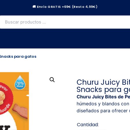
🚚 Envío GRATIS +69€ (Resto 4,99€)
 Snacks para gatos
Churu Juicy Bi
Snacks para g
Churu Juicy Bites de P
húmedos y blandos con 
diseñados para ofrecer 
Cantidad: