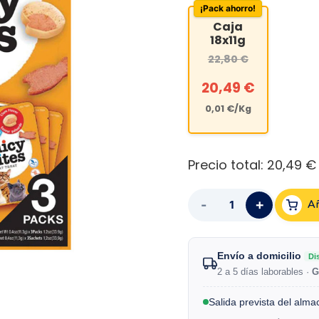
¡Pack ahorro!
Caja
18x11g
22,80
€
20,49
€
0,01
€
/Kg
Precio total:
20,49 €
+
-
Añ
Envío a domicilio
Di
2 a 5 días laborables ·
G
Salida prevista del alma