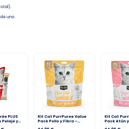
otal).
ada uno.
urée PLUS
Kit Cat PurrPuree Value
Kit Cat Pur
 Pelaje y
Pack Pollo y Fibra –
Pack Atún 
os
Control Bolas de Pelo