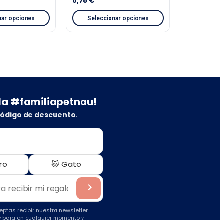
8,75
€
nar opciones
Seleccionar opciones
 la #familiapetnau!
ódigo de descuento
.
ro
🐱 Gato
ceptas recibir nuestra newsletter.
 baja en cualquier momento y