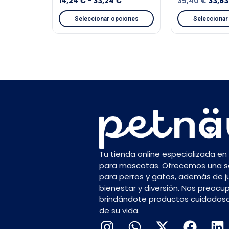
14,24
€
-
33,24
€
35,40
€
33,6
Seleccionar opciones
Seleccionar
Tu tienda online especializada en
para mascotas. Ofrecemos una se
para perros y gatos, además de 
bienestar y diversión. Nos preocup
brindándote productos cuidados
de su vida.