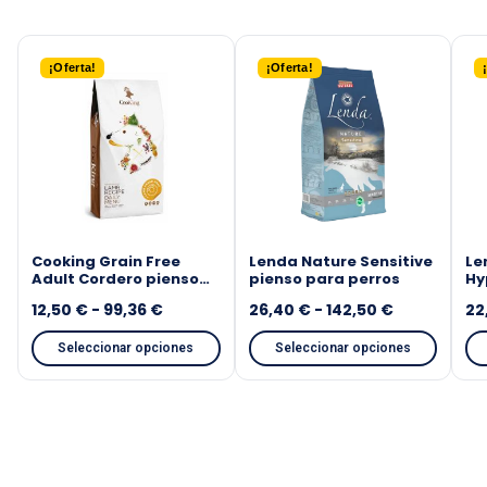
¡Oferta!
¡Oferta!
Cooking Grain Free
Lenda Nature Sensitive
Le
Adult Cordero pienso
pienso para perros
Hy
para perros
Co
12,50
€
-
99,36
€
26,40
€
-
142,50
€
22
pe
Seleccionar opciones
Seleccionar opciones