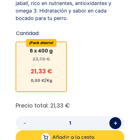
jabalí, rico en nutrientes, antioxidantes y
omega 3. Hidratación y sabor en cada
bocado para tu perro.
Cantidad:
¡Pack ahorro!
6 x 400 g
23,70
€
21,33
€
0,00
€
/Kg
Precio total:
21,33 €
+
-
Añadir a la cesta