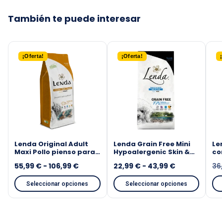
¡Oferta!
¡Oferta!
Lenda Original Adult
Lenda Grain Free Mini
Le
Maxi Pollo pienso para
Hypoalergenic Skin &
co
perros
Coat pienso para
pe
55,99
€
-
106,99
€
22,99
€
-
43,99
€
36
perros
Seleccionar opciones
Seleccionar opciones