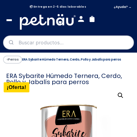
¿Ayuda? →
📦 Entrega en 2-5 días laborables
🫂 Síguenos en @petnau_es
‹
Perros
ERA Sybarite Húmedo Ternera, Cerdo, Pollo y Jabalís para perros
ERA Sybarite Húmedo Ternera, Cerdo,
Pollo y Jabalís para perros
¡Oferta!