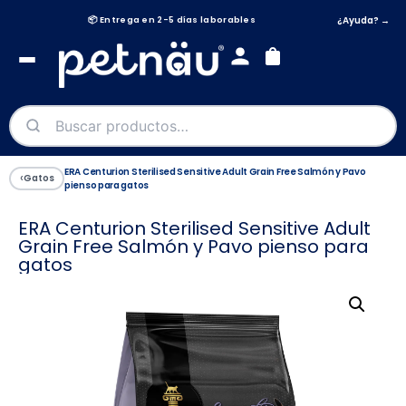
¿Ayuda? →
📦 Entrega en 2-5 días laborables
🫂 Síguenos en @petnau_es
ERA Centurion Sterilised Sensitive Adult Grain Free Salmón y Pavo
‹
Gatos
pienso para gatos
ERA Centurion Sterilised Sensitive Adult
Grain Free Salmón y Pavo pienso para
gatos