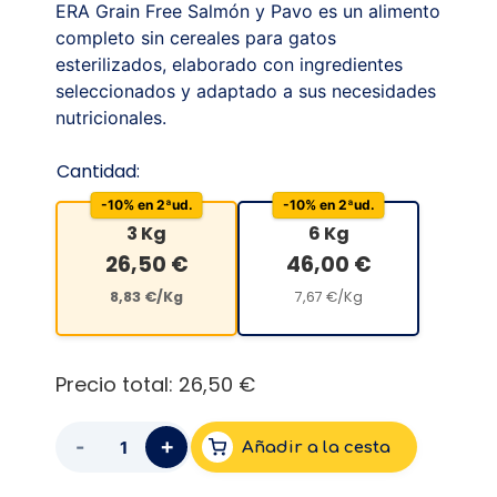
ERA Grain Free Salmón y Pavo es un alimento
completo sin cereales para gatos
esterilizados, elaborado con ingredientes
seleccionados y adaptado a sus necesidades
nutricionales.
Cantidad:
-10% en 2ªud.
-10% en 2ªud.
3 Kg
6 Kg
26,50
€
46,00
€
8,83
€
/Kg
7,67
€
/Kg
Precio total:
26,50 €
+
-
Añadir a la cesta