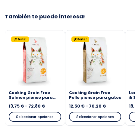
¡Oferta!
¡Oferta!
Cooking Grain Free
Cooking Grain Free
Le
Salmon pienso para
Pollo pienso para gatos
& 
gatos
pa
13,75
€
-
72,80
€
12,50
€
-
70,20
€
19
Seleccionar opciones
Seleccionar opciones