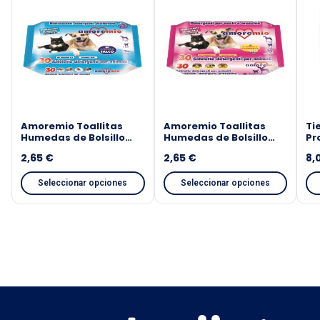
Amoremio Toallitas
Amoremio Toallitas
Ti
Humedas de Bolsillo
Humedas de Bolsillo
Pr
con talco
con camomila
Ma
2,65
€
2,65
€
8,
Seleccionar opciones
Seleccionar opciones