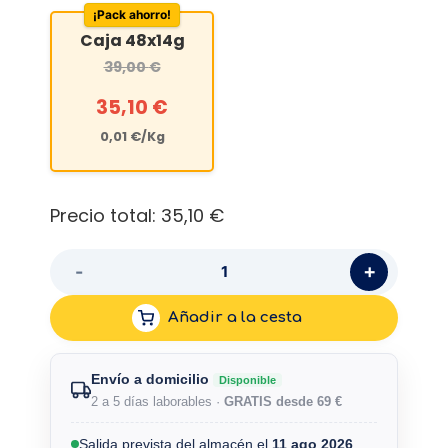
¡Pack ahorro!
Caja 48x14g
39,00
€
35,10
€
0,01
€
/Kg
Precio total:
35,10 €
+
-
Añadir a la cesta
Envío a domicilio
Disponible
2 a 5 días laborables ·
GRATIS desde 69 €
Salida prevista del almacén el
11 ago 2026